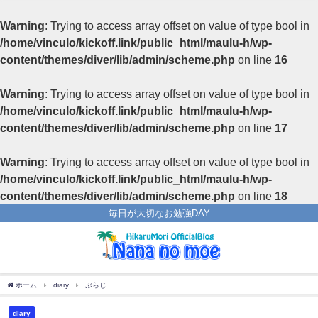
Warning
: Trying to access array offset on value of type bool in
/home/vinculo/kickoff.link/public_html/maulu-h/wp-
content/themes/diver/lib/admin/scheme.php
on line
16
Warning
: Trying to access array offset on value of type bool in
/home/vinculo/kickoff.link/public_html/maulu-h/wp-
content/themes/diver/lib/admin/scheme.php
on line
17
Warning
: Trying to access array offset on value of type bool in
/home/vinculo/kickoff.link/public_html/maulu-h/wp-
content/themes/diver/lib/admin/scheme.php
on line
18
毎日が大切なお勉強DAY
ホーム
diary
ぶらじ
diary