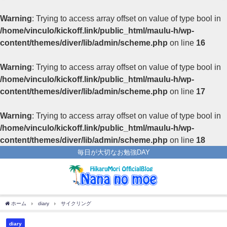
Warning
: Trying to access array offset on value of type bool in
/home/vinculo/kickoff.link/public_html/maulu-h/wp-
content/themes/diver/lib/admin/scheme.php
on line
16
Warning
: Trying to access array offset on value of type bool in
/home/vinculo/kickoff.link/public_html/maulu-h/wp-
content/themes/diver/lib/admin/scheme.php
on line
17
Warning
: Trying to access array offset on value of type bool in
/home/vinculo/kickoff.link/public_html/maulu-h/wp-
content/themes/diver/lib/admin/scheme.php
on line
18
毎日が大切なお勉強DAY
ホーム
diary
サイクリング
diary