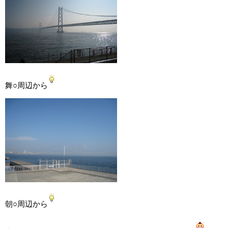
舞○周辺から
朝○周辺から