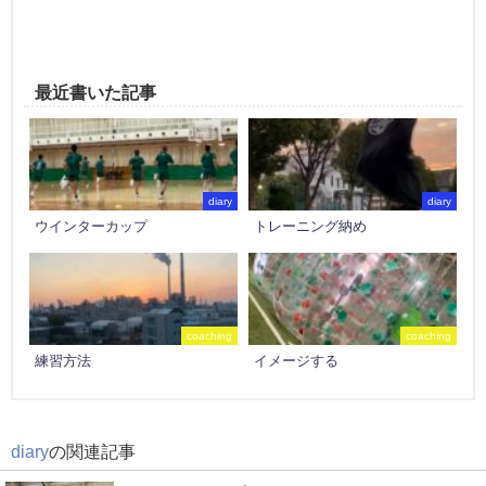
最近書いた記事
diary
diary
ウインターカップ
トレーニング納め
coaching
coaching
練習方法
イメージする
diary
の関連記事