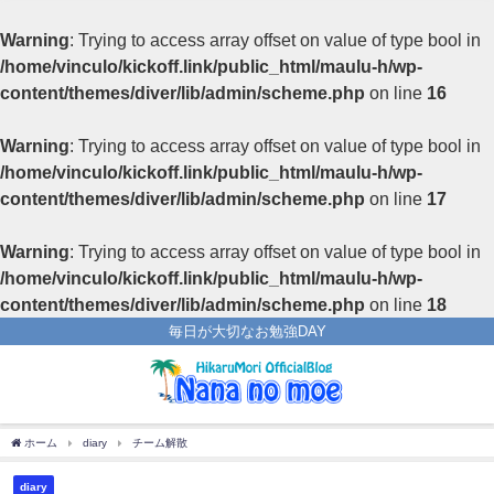
Warning
: Trying to access array offset on value of type bool in
/home/vinculo/kickoff.link/public_html/maulu-h/wp-
content/themes/diver/lib/admin/scheme.php
on line
16
Warning
: Trying to access array offset on value of type bool in
/home/vinculo/kickoff.link/public_html/maulu-h/wp-
content/themes/diver/lib/admin/scheme.php
on line
17
Warning
: Trying to access array offset on value of type bool in
/home/vinculo/kickoff.link/public_html/maulu-h/wp-
content/themes/diver/lib/admin/scheme.php
on line
18
毎日が大切なお勉強DAY
ホーム
diary
チーム解散
diary