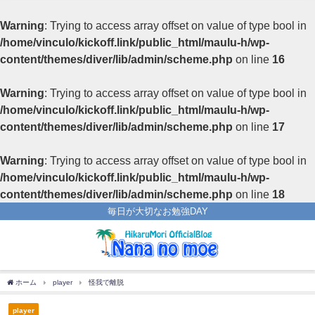
Warning
: Trying to access array offset on value of type bool in
/home/vinculo/kickoff.link/public_html/maulu-h/wp-
content/themes/diver/lib/admin/scheme.php
on line
16
Warning
: Trying to access array offset on value of type bool in
/home/vinculo/kickoff.link/public_html/maulu-h/wp-
content/themes/diver/lib/admin/scheme.php
on line
17
Warning
: Trying to access array offset on value of type bool in
/home/vinculo/kickoff.link/public_html/maulu-h/wp-
content/themes/diver/lib/admin/scheme.php
on line
18
毎日が大切なお勉強DAY
ホーム
player
怪我で離脱
player