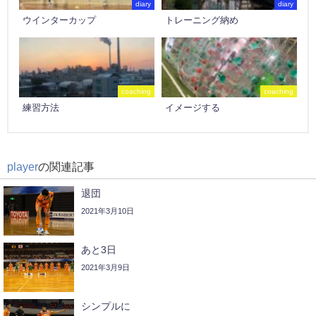
diary
diary
ウインターカップ
トレーニング納め
coaching
coaching
練習方法
イメージする
player
の関連記事
退団
2021年3月10日
あと3日
2021年3月9日
シンプルに