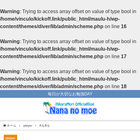
Warning
: Trying to access array offset on value of type bool in
/home/vinculo/kickoff.link/public_html/maulu-h/wp-
content/themes/diver/lib/admin/scheme.php
on line
16
Warning
: Trying to access array offset on value of type bool in
/home/vinculo/kickoff.link/public_html/maulu-h/wp-
content/themes/diver/lib/admin/scheme.php
on line
17
Warning
: Trying to access array offset on value of type bool in
/home/vinculo/kickoff.link/public_html/maulu-h/wp-
content/themes/diver/lib/admin/scheme.php
on line
18
毎日が大切なお勉強DAY
ホーム
player
AもBも
player