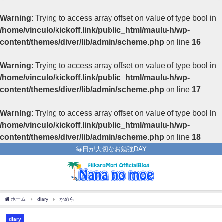
Warning
: Trying to access array offset on value of type bool in
/home/vinculo/kickoff.link/public_html/maulu-h/wp-
content/themes/diver/lib/admin/scheme.php
on line
16
Warning
: Trying to access array offset on value of type bool in
/home/vinculo/kickoff.link/public_html/maulu-h/wp-
content/themes/diver/lib/admin/scheme.php
on line
17
Warning
: Trying to access array offset on value of type bool in
/home/vinculo/kickoff.link/public_html/maulu-h/wp-
content/themes/diver/lib/admin/scheme.php
on line
18
毎日が大切なお勉強DAY
ホーム
diary
かめら
diary