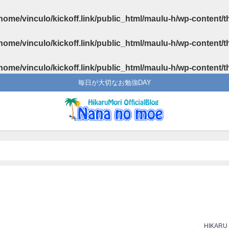
home/vinculo/kickoff.link/public_html/maulu-h/wp-content/
home/vinculo/kickoff.link/public_html/maulu-h/wp-content/
home/vinculo/kickoff.link/public_html/maulu-h/wp-content/
毎日が大切なお勉強DAY
HIKARU
日