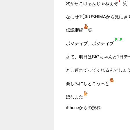
次からこけるんじゃねぇぞ
笑
なにせT◯KUSHIMAから見に
伝説継続
笑
ポジティブ、ポジティブ
さて、明日はBIGちゃんと1日デ
どこ連れてってくれるんでしょ
楽しみにしとこうっと
ほなまた
iPhoneからの投稿