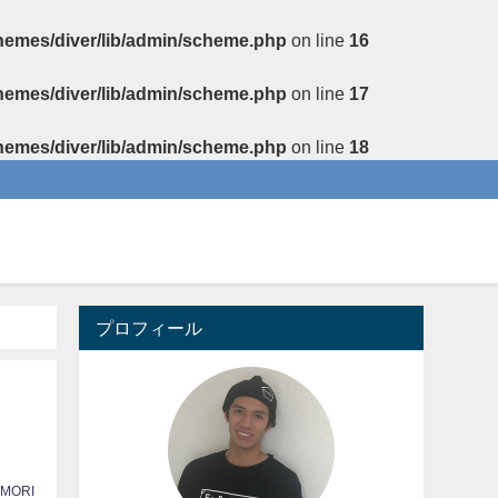
themes/diver/lib/admin/scheme.php
on line
16
themes/diver/lib/admin/scheme.php
on line
17
themes/diver/lib/admin/scheme.php
on line
18
プロフィール
 MORI