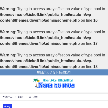
Warning
: Trying to access array offset on value of type bool in
/home/vinculo/kickoff.link/public_html/maulu-h/wp-
content/themes/diver/lib/admin/scheme.php
on line
16
Warning
: Trying to access array offset on value of type bool in
/home/vinculo/kickoff.link/public_html/maulu-h/wp-
content/themes/diver/lib/admin/scheme.php
on line
17
Warning
: Trying to access array offset on value of type bool in
/home/vinculo/kickoff.link/public_html/maulu-h/wp-
content/themes/diver/lib/admin/scheme.php
on line
18
毎日が大切なお勉強DAY
ホーム
diary
まじ無理
diary