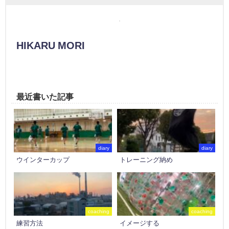
HIKARU MORI
最近書いた記事
diary
diary
ウインターカップ
トレーニング納め
coaching
coaching
練習方法
イメージする