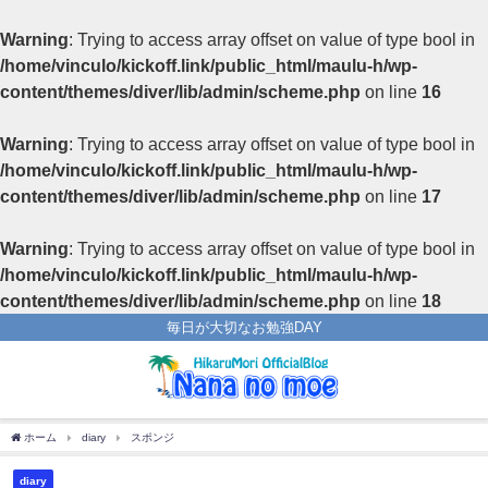
Warning
: Trying to access array offset on value of type bool in
/home/vinculo/kickoff.link/public_html/maulu-h/wp-
content/themes/diver/lib/admin/scheme.php
on line
16
Warning
: Trying to access array offset on value of type bool in
/home/vinculo/kickoff.link/public_html/maulu-h/wp-
content/themes/diver/lib/admin/scheme.php
on line
17
Warning
: Trying to access array offset on value of type bool in
/home/vinculo/kickoff.link/public_html/maulu-h/wp-
content/themes/diver/lib/admin/scheme.php
on line
18
毎日が大切なお勉強DAY
ホーム
diary
スポンジ
diary