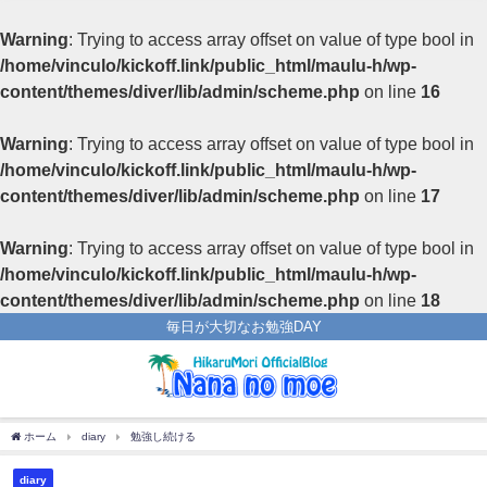
Warning
: Trying to access array offset on value of type bool in
/home/vinculo/kickoff.link/public_html/maulu-h/wp-
content/themes/diver/lib/admin/scheme.php
on line
16
Warning
: Trying to access array offset on value of type bool in
/home/vinculo/kickoff.link/public_html/maulu-h/wp-
content/themes/diver/lib/admin/scheme.php
on line
17
Warning
: Trying to access array offset on value of type bool in
/home/vinculo/kickoff.link/public_html/maulu-h/wp-
content/themes/diver/lib/admin/scheme.php
on line
18
毎日が大切なお勉強DAY
ホーム
diary
勉強し続ける
diary