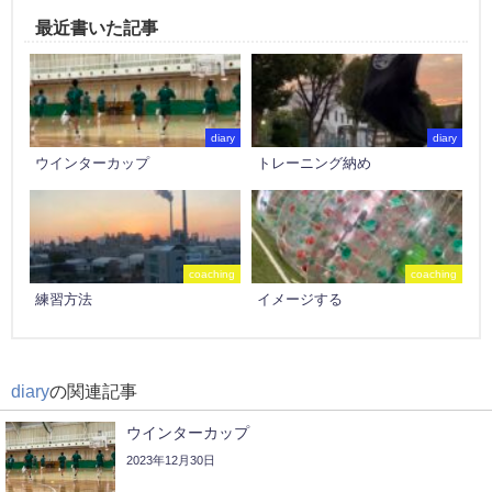
最近書いた記事
diary
diary
ウインターカップ
トレーニング納め
coaching
coaching
練習方法
イメージする
diary
の関連記事
ウインターカップ
2023年12月30日