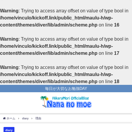
Warning
: Trying to access array offset on value of type bool in
/home/vinculo/kickoff.link/public_html/maulu-h/wp-
content/themes/diver/lib/admin/scheme.php
on line
16
Warning
: Trying to access array offset on value of type bool in
/home/vinculo/kickoff.link/public_html/maulu-h/wp-
content/themes/diver/lib/admin/scheme.php
on line
17
Warning
: Trying to access array offset on value of type bool in
/home/vinculo/kickoff.link/public_html/maulu-h/wp-
content/themes/diver/lib/admin/scheme.php
on line
18
毎日が大切なお勉強DAY
ホーム
diary
理由
diary