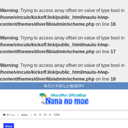
Warning
: Trying to access array offset on value of type bool in
/home/vinculo/kickoff.link/public_html/maulu-h/wp-
content/themes/diver/lib/admin/scheme.php
on line
16
Warning
: Trying to access array offset on value of type bool in
/home/vinculo/kickoff.link/public_html/maulu-h/wp-
content/themes/diver/lib/admin/scheme.php
on line
17
Warning
: Trying to access array offset on value of type bool in
/home/vinculo/kickoff.link/public_html/maulu-h/wp-
content/themes/diver/lib/admin/scheme.php
on line
18
毎日が大切なお勉強DAY
ホーム
diary
K・A・N・A・YAN
diary