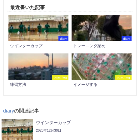
最近書いた記事
diary
diary
ウインターカップ
トレーニング納め
coaching
coaching
練習方法
イメージする
diary
の関連記事
ウインターカップ
2023年12月30日