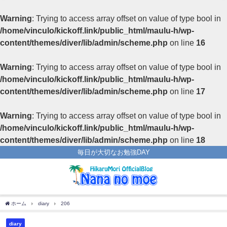
Warning
: Trying to access array offset on value of type bool in
/home/vinculo/kickoff.link/public_html/maulu-h/wp-
content/themes/diver/lib/admin/scheme.php
on line
16
Warning
: Trying to access array offset on value of type bool in
/home/vinculo/kickoff.link/public_html/maulu-h/wp-
content/themes/diver/lib/admin/scheme.php
on line
17
Warning
: Trying to access array offset on value of type bool in
/home/vinculo/kickoff.link/public_html/maulu-h/wp-
content/themes/diver/lib/admin/scheme.php
on line
18
毎日が大切なお勉強DAY
ホーム
diary
206
diary