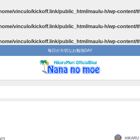
home/vinculo/kickoff.link/public_html/maulu-h/wp-content/
home/vinculo/kickoff.link/public_html/maulu-h/wp-content/
home/vinculo/kickoff.link/public_html/maulu-h/wp-content/
毎日が大切なお勉強DAY
HIKARU
9日