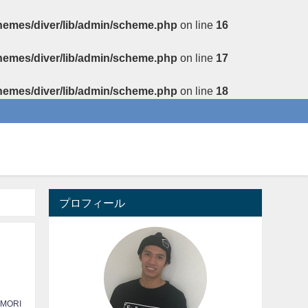
themes/diver/lib/admin/scheme.php
on line
16
themes/diver/lib/admin/scheme.php
on line
17
themes/diver/lib/admin/scheme.php
on line
18
プロフィール
 MORI