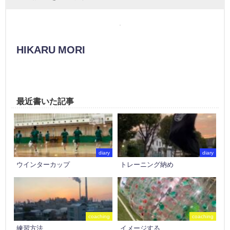
HIKARU MORI
最近書いた記事
diary
diary
ウインターカップ
トレーニング納め
coaching
coaching
練習方法
イメージする