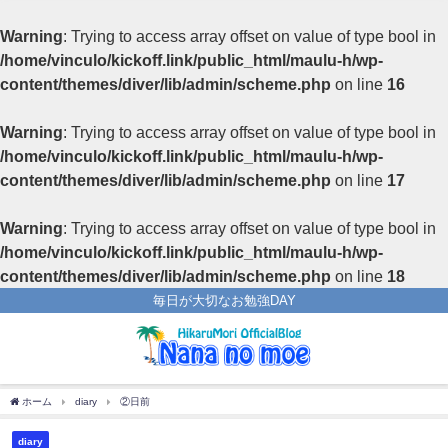
Warning
: Trying to access array offset on value of type bool in
/home/vinculo/kickoff.link/public_html/maulu-h/wp-
content/themes/diver/lib/admin/scheme.php
on line
16
Warning
: Trying to access array offset on value of type bool in
/home/vinculo/kickoff.link/public_html/maulu-h/wp-
content/themes/diver/lib/admin/scheme.php
on line
17
Warning
: Trying to access array offset on value of type bool in
/home/vinculo/kickoff.link/public_html/maulu-h/wp-
content/themes/diver/lib/admin/scheme.php
on line
18
毎日が大切なお勉強DAY
ホーム
diary
②日前
diary