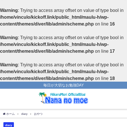
Warning
: Trying to access array offset on value of type bool in
/home/vinculo/kickoff.link/public_html/maulu-h/wp-
content/themes/diver/lib/admin/scheme.php
on line
16
Warning
: Trying to access array offset on value of type bool in
/home/vinculo/kickoff.link/public_html/maulu-h/wp-
content/themes/diver/lib/admin/scheme.php
on line
17
Warning
: Trying to access array offset on value of type bool in
/home/vinculo/kickoff.link/public_html/maulu-h/wp-
content/themes/diver/lib/admin/scheme.php
on line
18
毎日が大切なお勉強DAY
ホーム
diary
おやつ
diary