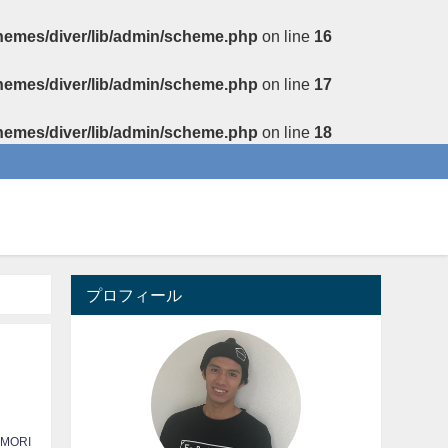
themes/diver/lib/admin/scheme.php
on line
16
themes/diver/lib/admin/scheme.php
on line
17
themes/diver/lib/admin/scheme.php
on line
18
プロフィール
 MORI