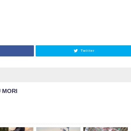
す
Twitter
 MORI