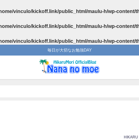
home/vinculo/kickoff.link/public_html/maulu-h/wp-content/
home/vinculo/kickoff.link/public_html/maulu-h/wp-content/
home/vinculo/kickoff.link/public_html/maulu-h/wp-content/
毎日が大切なお勉強DAY
HIKARU
日