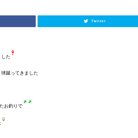
Twitter
ました
く球蹴ってきました
たお釣りで
た