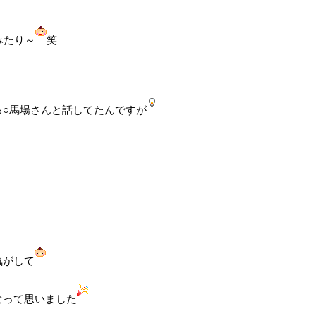
みたり～
笑
る○馬場さんと話してたんですが
気がして
なって思いました