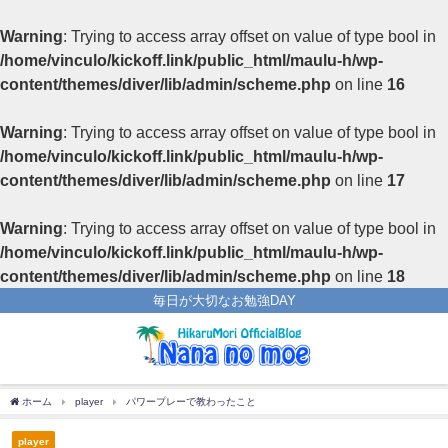
Warning
: Trying to access array offset on value of type bool in
/home/vinculo/kickoff.link/public_html/maulu-h/wp-
content/themes/diver/lib/admin/scheme.php
on line
16
Warning
: Trying to access array offset on value of type bool in
/home/vinculo/kickoff.link/public_html/maulu-h/wp-
content/themes/diver/lib/admin/scheme.php
on line
17
Warning
: Trying to access array offset on value of type bool in
/home/vinculo/kickoff.link/public_html/maulu-h/wp-
content/themes/diver/lib/admin/scheme.php
on line
18
毎日が大切なお勉強DAY
ホーム
player
パワープレーで教わったこと
player