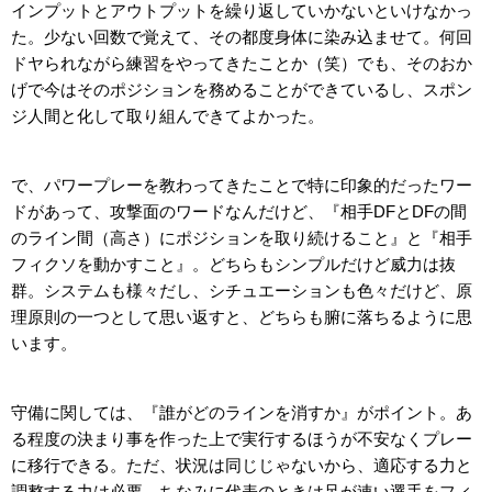
インプットとアウトプットを繰り返していかないといけなかっ
た。少ない回数で覚えて、その都度身体に染み込ませて。何回
ドヤられながら練習をやってきたことか（笑）でも、そのおか
げで今はそのポジションを務めることができているし、スポン
ジ人間と化して取り組んできてよかった。
で、パワープレーを教わってきたことで特に印象的だったワー
ドがあって、攻撃面のワードなんだけど、『相手DFとDFの間
のライン間（高さ）にポジションを取り続けること』と『相手
フィクソを動かすこと』。どちらもシンプルだけど威力は抜
群。システムも様々だし、シチュエーションも色々だけど、原
理原則の一つとして思い返すと、どちらも腑に落ちるように思
います。
守備に関しては、『誰がどのラインを消すか』がポイント。あ
る程度の決まり事を作った上で実行するほうが不安なくプレー
に移行できる。ただ、状況は同じじゃないから、適応する力と
調整する力は必要。ちなみに代表のときは足が速い選手をフィ