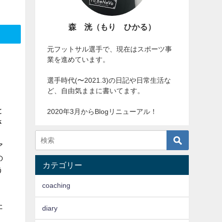
森 洸（もり ひかる）
元フットサル選手で、現在はスポーツ事
業を進めています。
選手時代(〜2021.3)の日記や日常生活な
ど、自由気ままに書いてます。
と
2020年3月からBlogリニューアル！
さ
ア
の
カテゴリー
う
coaching
た
diary