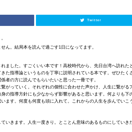
Twitter
う。
ません。結局本を読んで過ごす1日になってます。
。
されました。すごくいい本です！高校時代から、先日台湾へ訪れた
てきた指導論というものを丁寧に説明されている本です。ぜひたく
関係者の方に読んでもらいたいと思った一冊です。
に繋がっていく。それぞれの個性に合わせた声かけ、人生に繋がる
自身の指導方針にも少なからず影響があると思います。何よりも下
思います。何度も何度も頭に入れて。これからの人生を歩んでいこ
していきます。人生一度きり。とことん意味のあるものにしていき