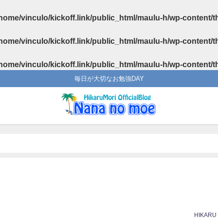
home/vinculo/kickoff.link/public_html/maulu-h/wp-content/
home/vinculo/kickoff.link/public_html/maulu-h/wp-content/
home/vinculo/kickoff.link/public_html/maulu-h/wp-content/
毎日が大切なお勉強DAY
HIKARU