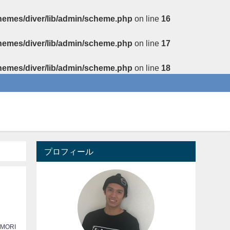
themes/diver/lib/admin/scheme.php
on line
16
themes/diver/lib/admin/scheme.php
on line
17
themes/diver/lib/admin/scheme.php
on line
18
プロフィール
 MORI