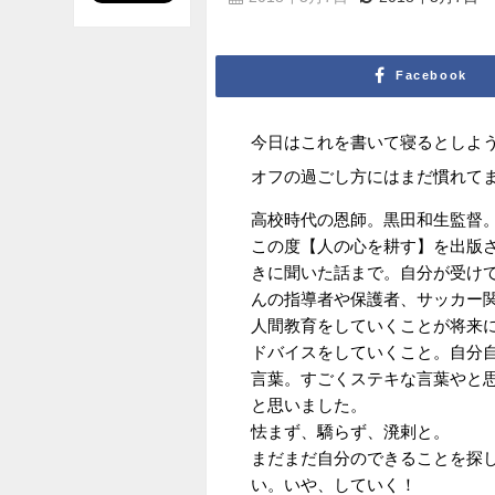
Facebook
今日はこれを書いて寝るとしよ
オフの過ごし方にはまだ慣れて
高校時代の恩師。黒田和生監督
この度【人の心を耕す】を出版
きに聞いた話まで。自分が受け
んの指導者や保護者、サッカー
人間教育をしていくことが将来
ドバイスをしていくこと。自分
言葉。すごくステキな言葉やと
と思いました。
怯まず、驕らず、溌剌と。
まだまだ自分のできることを探
い。いや、していく！