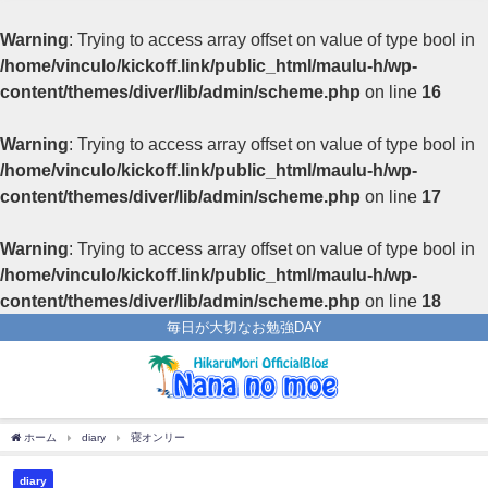
Warning
: Trying to access array offset on value of type bool in
/home/vinculo/kickoff.link/public_html/maulu-h/wp-
content/themes/diver/lib/admin/scheme.php
on line
16
Warning
: Trying to access array offset on value of type bool in
/home/vinculo/kickoff.link/public_html/maulu-h/wp-
content/themes/diver/lib/admin/scheme.php
on line
17
Warning
: Trying to access array offset on value of type bool in
/home/vinculo/kickoff.link/public_html/maulu-h/wp-
content/themes/diver/lib/admin/scheme.php
on line
18
毎日が大切なお勉強DAY
ホーム
diary
寝オンリー
diary