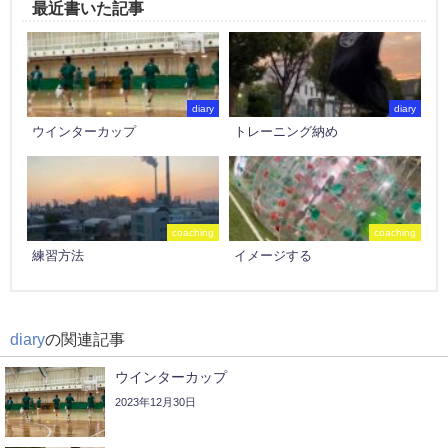
最近書いた記事
diary
diary
ウインターカップ
トレーニング納め
coaching
coaching
練習方法
イメージする
diary
の関連記事
ウインターカップ
2023年12月30日