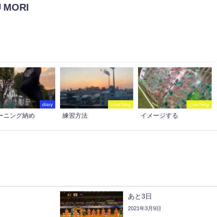
 MORI
diary
coaching
coaching
ーニング納め
練習方法
イメージする
あと3日
2021年3月9日