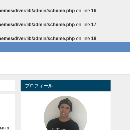
themes/diver/lib/admin/scheme.php
on line
16
themes/diver/lib/admin/scheme.php
on line
17
themes/diver/lib/admin/scheme.php
on line
18
プロフィール
 MORI