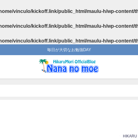
home/vinculo/kickoff.link/public_html/maulu-h/wp-content/
home/vinculo/kickoff.link/public_html/maulu-h/wp-content/
home/vinculo/kickoff.link/public_html/maulu-h/wp-content/
毎日が大切なお勉強DAY
HIKARU
日