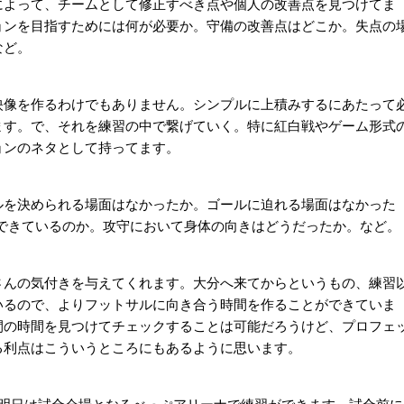
によって、チームとして修正すべき点や個人の改善点を見つけてま
ョンを目指すためには何が必要か。守備の改善点はどこか。失点の
など。
映像を作るわけでもありません。シンプルに上積みするにあたって
ます。で、それを練習の中で繋げていく。特に紅白戦やゲーム形式
ョンのネタとして持ってます。
ルを決められる場面はなかったか。ゴールに迫れる場面はなかった
ーできているのか。攻守において身体の向きはどうだったか。など。
さんの気付きを与えてくれます。大分へ来てからというもの、練習
いるので、よりフットサルに向き合う時間を作ることができていま
間の時間を見つけてチェックすることは可能だろうけど、プロフェ
る利点はこういうところにもあるように思います。