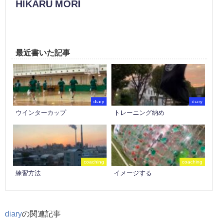
HIKARU MORI
最近書いた記事
diary
diary
ウインターカップ
トレーニング納め
coaching
coaching
練習方法
イメージする
diary
の関連記事