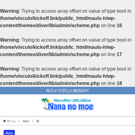
Warning
: Trying to access array offset on value of type bool in
/home/vinculo/kickoff.link/public_html/maulu-h/wp-
content/themes/diver/lib/admin/scheme.php
on line
16
Warning
: Trying to access array offset on value of type bool in
/home/vinculo/kickoff.link/public_html/maulu-h/wp-
content/themes/diver/lib/admin/scheme.php
on line
17
Warning
: Trying to access array offset on value of type bool in
/home/vinculo/kickoff.link/public_html/maulu-h/wp-
content/themes/diver/lib/admin/scheme.php
on line
18
毎日が大切なお勉強DAY
ホーム
diary
熱
diary