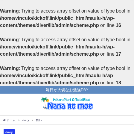
Warning
: Trying to access array offset on value of type bool in
/home/vinculo/kickoff.link/public_html/maulu-h/wp-
content/themes/diver/lib/admin/scheme.php
on line
16
Warning
: Trying to access array offset on value of type bool in
/home/vinculo/kickoff.link/public_html/maulu-h/wp-
content/themes/diver/lib/admin/scheme.php
on line
17
Warning
: Trying to access array offset on value of type bool in
/home/vinculo/kickoff.link/public_html/maulu-h/wp-
content/themes/diver/lib/admin/scheme.php
on line
18
毎日が大切なお勉強DAY
ホーム
diary
白い
diary