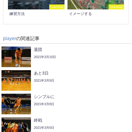
coaching
coaching
練習方法
イメージする
player
の関連記事
退団
2021年3月10日
あと3日
2021年3月9日
シンプルに
2021年3月8日
終戦
2021年3月6日