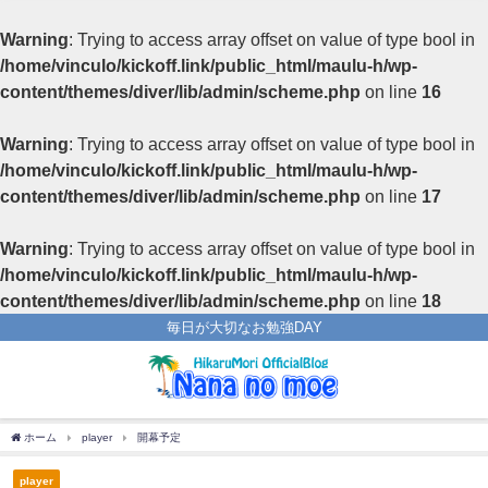
Warning
: Trying to access array offset on value of type bool in
/home/vinculo/kickoff.link/public_html/maulu-h/wp-
content/themes/diver/lib/admin/scheme.php
on line
16
Warning
: Trying to access array offset on value of type bool in
/home/vinculo/kickoff.link/public_html/maulu-h/wp-
content/themes/diver/lib/admin/scheme.php
on line
17
Warning
: Trying to access array offset on value of type bool in
/home/vinculo/kickoff.link/public_html/maulu-h/wp-
content/themes/diver/lib/admin/scheme.php
on line
18
毎日が大切なお勉強DAY
ホーム
player
開幕予定
player