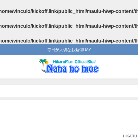
home/vinculo/kickoff.link/public_html/maulu-h/wp-content/
home/vinculo/kickoff.link/public_html/maulu-h/wp-content/
home/vinculo/kickoff.link/public_html/maulu-h/wp-content/
毎日が大切なお勉強DAY
HIKARU
日