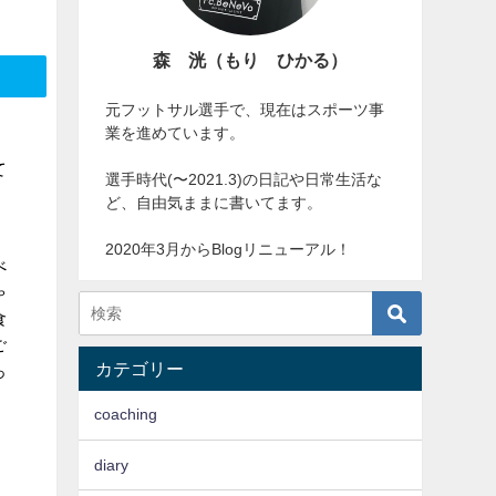
森 洸（もり ひかる）
元フットサル選手で、現在はスポーツ事
業を進めています。
。
て
選手時代(〜2021.3)の日記や日常生活な
ど、自由気ままに書いてます。
2020年3月からBlogリニューアル！
べ
ゃ
食
ご
カテゴリー
っ
coaching
diary