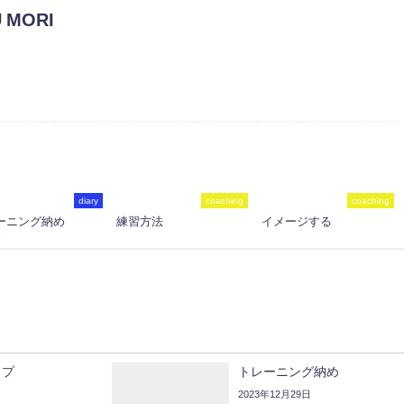
 MORI
diary
coaching
coaching
ーニング納め
練習方法
イメージする
ップ
トレーニング納め
2023年12月29日