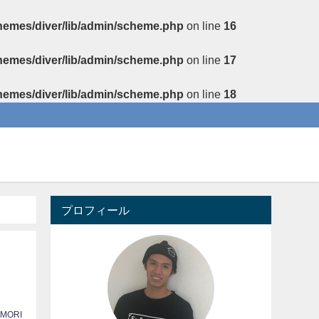
themes/diver/lib/admin/scheme.php
on line
16
themes/diver/lib/admin/scheme.php
on line
17
themes/diver/lib/admin/scheme.php
on line
18
プロフィール
 MORI