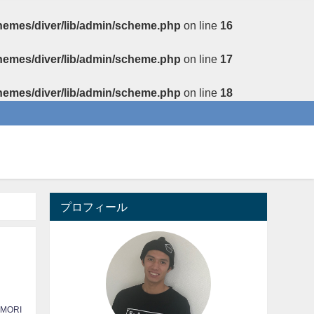
themes/diver/lib/admin/scheme.php
on line
16
themes/diver/lib/admin/scheme.php
on line
17
themes/diver/lib/admin/scheme.php
on line
18
プロフィール
 MORI