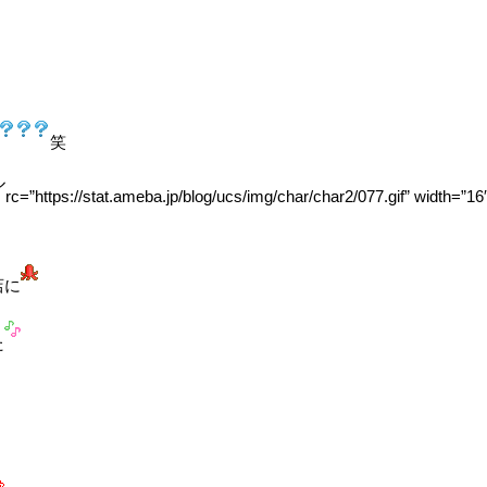
笑
rc=”https://stat.ameba.jp/blog/ucs/img/char/char2/077.gif” width=”16
店に
た