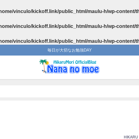
home/vinculo/kickoff.link/public_html/maulu-h/wp-content/
home/vinculo/kickoff.link/public_html/maulu-h/wp-content/
home/vinculo/kickoff.link/public_html/maulu-h/wp-content/
毎日が大切なお勉強DAY
HIKARU