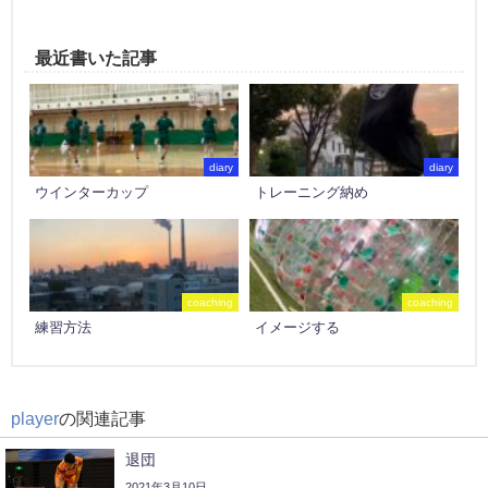
最近書いた記事
diary
diary
ウインターカップ
トレーニング納め
coaching
coaching
練習方法
イメージする
player
の関連記事
退団
2021年3月10日