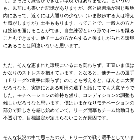
て。まったく練習ができない環境ではありません。というの
も、以前にも書いた記憶がありますが、寮と練習場が同じ敷地
内にあって、近くには人通りの少ない（いま散歩する人は増え
た気がしますが）土手もあります。ってことで、一般人の方と
は接触を避けることができ、自主練習という形でボールを蹴る
こともできます。他チームの方からすると羨ましがられる環境
にあることは間違いないと思います。
ただ、そんな恵まれた環境にいるにも関わらず、正直いま僕は
かなりのストレスを抱えています。となると、他チームの選手
（Ｆリーグの選手に限らず）のことを考えると、ほんとに大変
だろうなと。実際にとある町田の選手と話してても大変そうで
した。モチベーションの維持も然り、コンディションの調整も
難しいだろうなと思います。僕はいまかなりモチベーションの
部分で難しさを感じ始めていて。リーグ開幕もチーム始動日も
不透明で、目標設定が定まらないことが原因です。
そんな状況の中で思ったのが、Ｆリーグで戦う選手としていま