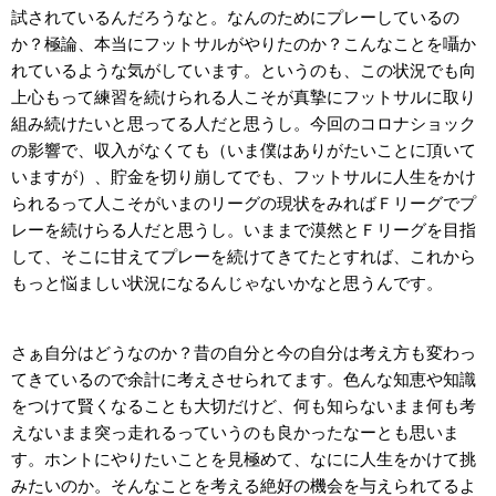
試されているんだろうなと。なんのためにプレーしているの
か？極論、本当にフットサルがやりたのか？こんなことを囁か
れているような気がしています。というのも、この状況でも向
上心もって練習を続けられる人こそが真摯にフットサルに取り
組み続けたいと思ってる人だと思うし。今回のコロナショック
の影響で、収入がなくても（いま僕はありがたいことに頂いて
いますが）、貯金を切り崩してでも、フットサルに人生をかけ
られるって人こそがいまのリーグの現状をみればＦリーグでプ
レーを続けらる人だと思うし。いままで漠然とＦリーグを目指
して、そこに甘えてプレーを続けてきてたとすれば、これから
もっと悩ましい状況になるんじゃないかなと思うんです。
さぁ自分はどうなのか？昔の自分と今の自分は考え方も変わっ
てきているので余計に考えさせられてます。色んな知恵や知識
をつけて賢くなることも大切だけど、何も知らないまま何も考
えないまま突っ走れるっていうのも良かったなーとも思いま
す。ホントにやりたいことを見極めて、なにに人生をかけて挑
みたいのか。そんなことを考える絶好の機会を与えられてるよ