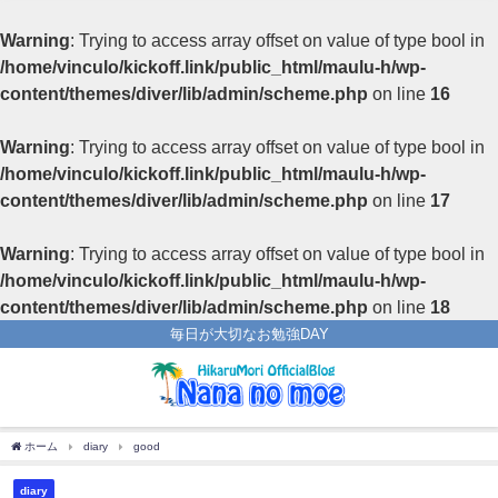
Warning
: Trying to access array offset on value of type bool in
/home/vinculo/kickoff.link/public_html/maulu-h/wp-
content/themes/diver/lib/admin/scheme.php
on line
16
Warning
: Trying to access array offset on value of type bool in
/home/vinculo/kickoff.link/public_html/maulu-h/wp-
content/themes/diver/lib/admin/scheme.php
on line
17
Warning
: Trying to access array offset on value of type bool in
/home/vinculo/kickoff.link/public_html/maulu-h/wp-
content/themes/diver/lib/admin/scheme.php
on line
18
毎日が大切なお勉強DAY
ホーム
diary
good
diary